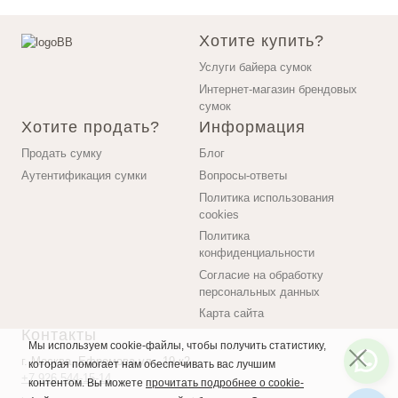
Хотите купить?
Услуги байера сумок
Интернет-магазин брендовых
сумок
Хотите продать?
Информация
Продать сумку
Блог
Аутентификация сумки
Вопросы-ответы
Политика использования
cookies
Политика
конфиденциальности
Согласие на обработку
персональных данных
Карта сайта
Контакты
Мы используем cookie-файлы, чтобы получить статистику,
г. Москва, Ефремова ул., 19 к2
которая помогает нам обеспечивать вас лучшим
+7 926 544-15-14
контентом. Вы можете
прочитать подробнее о cookie-