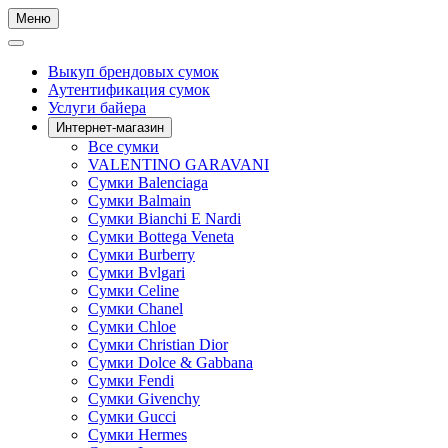
Меню
Выкуп брендовых сумок
Аутентификация сумок
Услуги байера
Интернет-магазин
Все сумки
VALENTINO GARAVANI
Сумки Balenciaga
Сумки Balmain
Сумки Bianchi E Nardi
Сумки Bottega Veneta
Сумки Burberry
Сумки Bvlgari
Сумки Celine
Сумки Chanel
Сумки Chloe
Сумки Christian Dior
Сумки Dolce & Gabbana
Сумки Fendi
Сумки Givenchy
Сумки Gucci
Сумки Hermes