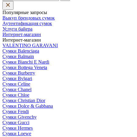
Популярные запросы
Выкуп брендовых сумок
Аутентификация сумок
Услуги байера
Интернет-магазин
Интернет-магазин
VALENTINO GARAVANI
Сумки Balenciaga
Сумки Balmain
Сумки Bianchi E Nardi
Сумки Bottega Veneta
Сумки Burberry
Сумки Bvlgari
Сумки Celine
Сумки Chanel
Сумки Chloe
Сумки Christian Dior
Сумки Dolce & Gabbana
Сумки Fendi
Сумки Givenchy
Сумки Gucci
Сумки Hermes
Сумки Loewe