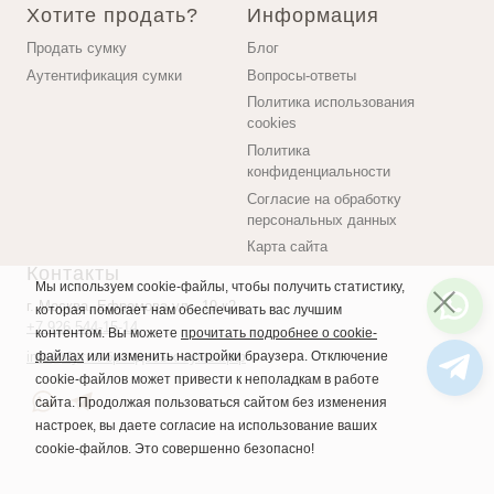
Хотите продать?
Информация
Продать сумку
Блог
Аутентификация сумки
Вопросы-ответы
Политика использования
cookies
Политика
конфиденциальности
Согласие на обработку
персональных данных
Карта сайта
Контакты
Мы используем cookie-файлы, чтобы получить статистику,
г. Москва, Ефремова ул., 19 к2
которая помогает нам обеспечивать вас лучшим
+7 926 544-15-14
контентом. Вы можете
прочитать подробнее о cookie-
info@бутик-брендовых-сумок.рф
файлах
или изменить настройки браузера. Отключение
cookie-файлов может привести к неполадкам в работе
сайта. Продолжая пользоваться сайтом без изменения
настроек, вы даете согласие на использование ваших
cookie-файлов. Это совершенно безопасно!